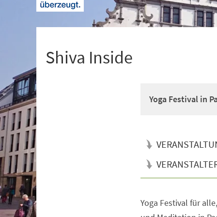
+
1
Shiva Inside
Yoga Festival in 
VERANSTALTU
VERANSTALTE
Yoga Festival für all
Veranstaltungsinformationen