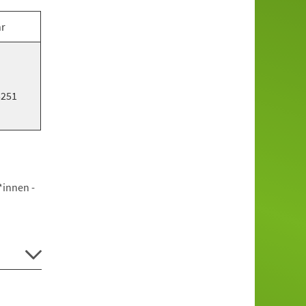
hr
5251
*innen -