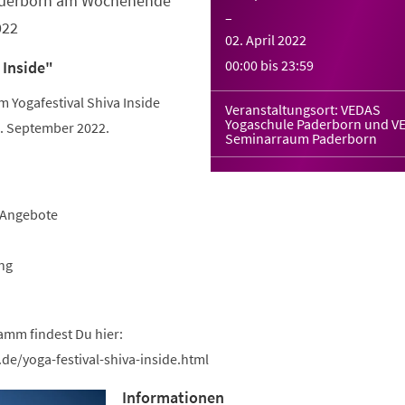
Paderborn am Wochenende
–
022
02. April 2022
00:00
bis
23:59
 Inside"
Yogafestival Shiva Inside
Veranstaltungsort: VEDAS
Yogaschule Paderborn und V
 September 2022.
Seminarraum Paderborn
-Angebote
ng
amm findest Du hier:
de/yoga-festival-shiva-inside.html
Informationen