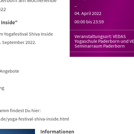
Paderborn am Wochenende
–
022
04. April 2022
00:00
bis
23:59
 Inside"
Yogafestival Shiva Inside
Veranstaltungsort: VEDAS
Yogaschule Paderborn und V
 September 2022.
Seminarraum Paderborn
-Angebote
ng
amm findest Du hier:
de/yoga-festival-shiva-inside.html
Informationen