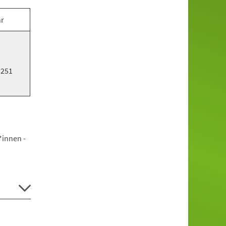
hr
5251
*innen -