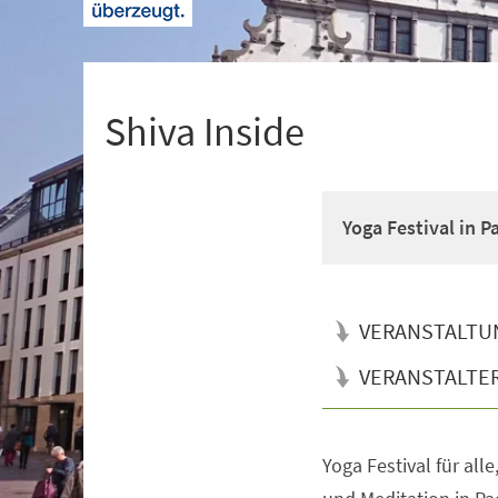
+
1
Shiva Inside
Yoga Festival in 
VERANSTALTU
VERANSTALTE
Yoga Festival für all
Veranstaltungsinformationen