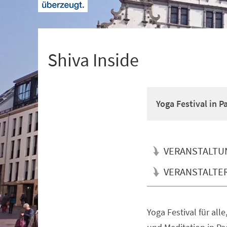
+
1
Shiva Inside
Yoga Festival in 
VERANSTALTU
VERANSTALTE
Yoga Festival für all
Veranstaltungsinformationen