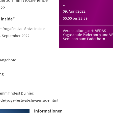
Paderborn am Wochenende
–
022
09. April 2022
00:00
bis
23:59
 Inside"
Yogafestival Shiva Inside
Veranstaltungsort: VEDAS
Yogaschule Paderborn und V
 September 2022.
Seminarraum Paderborn
-Angebote
ng
amm findest Du hier:
de/yoga-festival-shiva-inside.html
Informationen