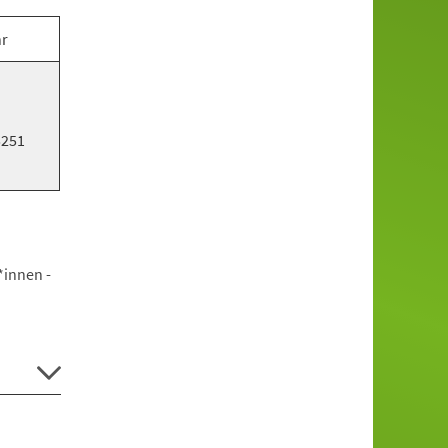
hr
5251
*innen -