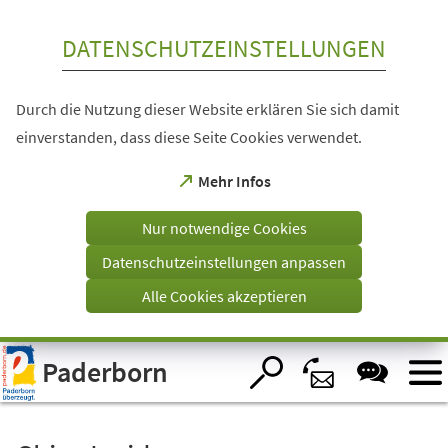
Inhalt anspringen
DATENSCHUTZEINSTELLUNGEN
Durch die Nutzung dieser Website erklären Sie sich damit
einverstanden, dass diese Seite Cookies verwendet.
(Öffnet
Mehr Infos
in
einem
Nur notwendige Cookies
neuen
Tab)
Datenschutzeinstellungen anpassen
Alle Cookies akzeptieren
Visuelle
Paderborn
Assistenzsoftware
öffnen.