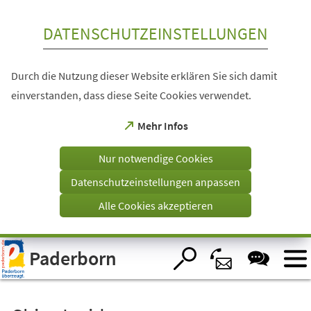
Inhalt anspringen
DATENSCHUTZEINSTELLUNGEN
Durch die Nutzung dieser Website erklären Sie sich damit
einverstanden, dass diese Seite Cookies verwendet.
(Öffnet
Mehr Infos
in
einem
Nur notwendige Cookies
neuen
Tab)
Datenschutzeinstellungen anpassen
Alle Cookies akzeptieren
Visuelle
Paderborn
Assistenzsoftware
öffnen.