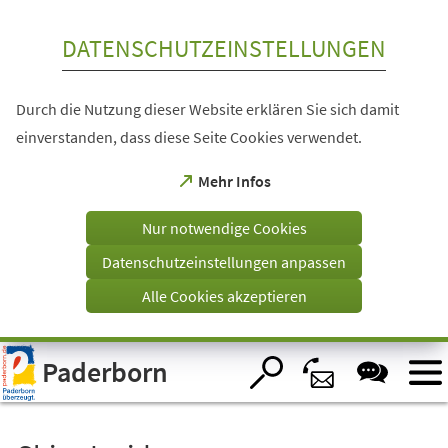
Inhalt anspringen
DATENSCHUTZEINSTELLUNGEN
Durch die Nutzung dieser Website erklären Sie sich damit
einverstanden, dass diese Seite Cookies verwendet.
(Öffnet
Mehr Infos
in
einem
Nur notwendige Cookies
neuen
Tab)
Datenschutzeinstellungen anpassen
Alle Cookies akzeptieren
Visuelle
Paderborn
Assistenzsoftware
öffnen.