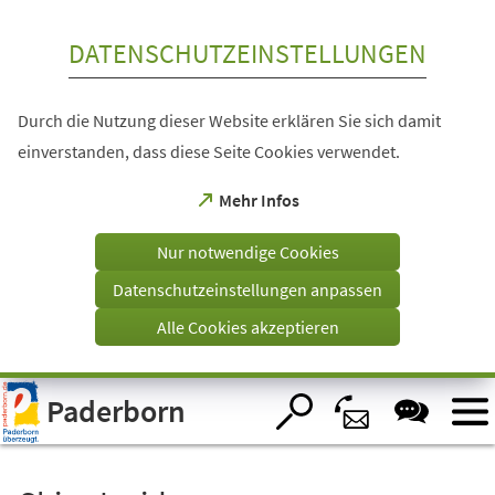
Inhalt anspringen
DATENSCHUTZEINSTELLUNGEN
Durch die Nutzung dieser Website erklären Sie sich damit
einverstanden, dass diese Seite Cookies verwendet.
(Öffnet
Mehr Infos
in
einem
Nur notwendige Cookies
neuen
Tab)
Datenschutzeinstellungen anpassen
Alle Cookies akzeptieren
Visuelle
Paderborn
Assistenzsoftware
öffnen.