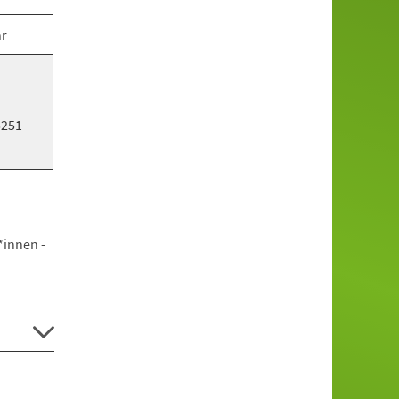
hr
5251
*innen -