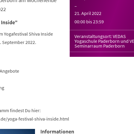
Paderborn am Wochenende
–
022
21. April 2022
00:00
bis
23:59
 Inside"
Yogafestival Shiva Inside
Veranstaltungsort: VEDAS
Yogaschule Paderborn und V
 September 2022.
Seminarraum Paderborn
-Angebote
ng
amm findest Du hier:
de/yoga-festival-shiva-inside.html
Informationen