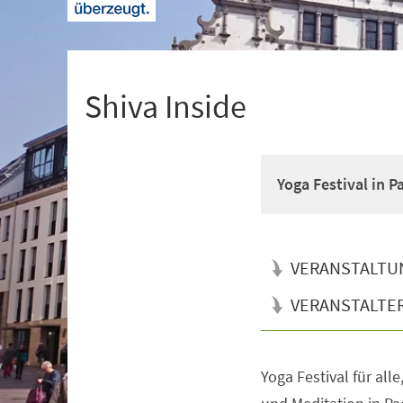
+
1
Shiva Inside
Yoga Festival in 
VERANSTALTU
VERANSTALTE
Yoga Festival für all
Veranstaltungsinformationen