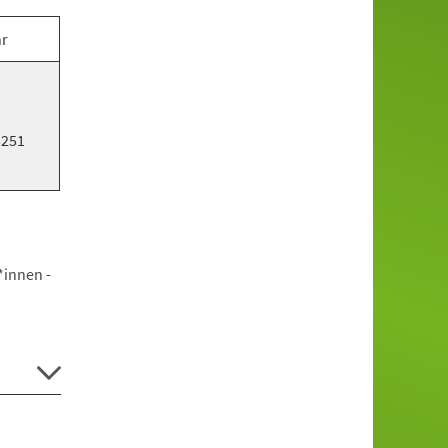
hr
5251
*innen -