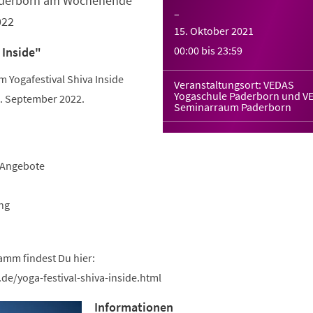
Paderborn am Wochenende
–
022
15. Oktober 2021
00:00
bis
23:59
 Inside"
Yogafestival Shiva Inside
Veranstaltungsort: VEDAS
Yogaschule Paderborn und V
 September 2022.
Seminarraum Paderborn
-Angebote
ng
amm findest Du hier:
de/yoga-festival-shiva-inside.html
Informationen