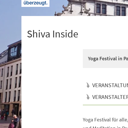
+
1
Shiva Inside
Yoga Festival in 
VERANSTALTU
VERANSTALTE
Yoga Festival für all
Veranstaltungsinformationen