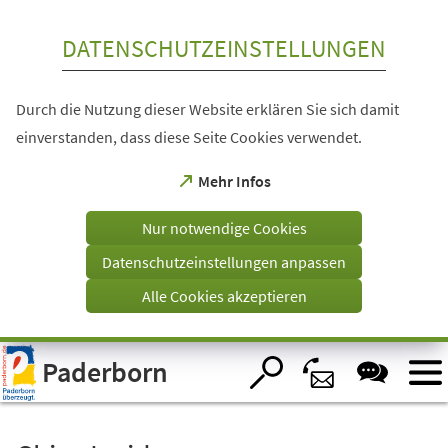
Inhalt anspringen
DATENSCHUTZEINSTELLUNGEN
Durch die Nutzung dieser Website erklären Sie sich damit
einverstanden, dass diese Seite Cookies verwendet.
(Öffnet
Mehr Infos
in
einem
Nur notwendige Cookies
neuen
Tab)
Datenschutzeinstellungen anpassen
Alle Cookies akzeptieren
Visuelle
Paderborn
Assistenzsoftware
öffnen.