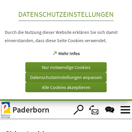
Inhalt anspringen
DATENSCHUTZEINSTELLUNGEN
Durch die Nutzung dieser Website erklären Sie sich damit
einverstanden, dass diese Seite Cookies verwendet.
(Öffnet
Mehr Infos
in
einem
Nur notwendige Cookies
neuen
Tab)
Datenschutzeinstellungen anpassen
Alle Cookies akzeptieren
Visuelle
Paderborn
Assistenzsoftware
öffnen.