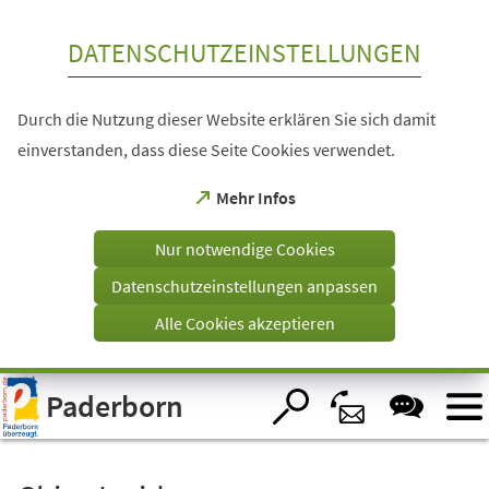
Inhalt anspringen
DATENSCHUTZEINSTELLUNGEN
Durch die Nutzung dieser Website erklären Sie sich damit
einverstanden, dass diese Seite Cookies verwendet.
(Öffnet
Mehr Infos
in
einem
Nur notwendige Cookies
neuen
Tab)
Datenschutzeinstellungen anpassen
Alle Cookies akzeptieren
Visuelle
Paderborn
Assistenzsoftware
öffnen.