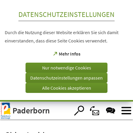
Inhalt anspringen
DATENSCHUTZEINSTELLUNGEN
Durch die Nutzung dieser Website erklären Sie sich damit
einverstanden, dass diese Seite Cookies verwendet.
(Öffnet
Mehr Infos
in
einem
Nur notwendige Cookies
neuen
Tab)
Datenschutzeinstellungen anpassen
Alle Cookies akzeptieren
Visuelle
Paderborn
Assistenzsoftware
öffnen.