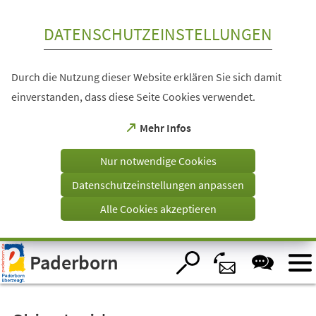
Inhalt anspringen
DATENSCHUTZEINSTELLUNGEN
Durch die Nutzung dieser Website erklären Sie sich damit
einverstanden, dass diese Seite Cookies verwendet.
(Öffnet
Mehr Infos
in
einem
Nur notwendige Cookies
neuen
Tab)
Datenschutzeinstellungen anpassen
Alle Cookies akzeptieren
Visuelle
Paderborn
Assistenzsoftware
öffnen.