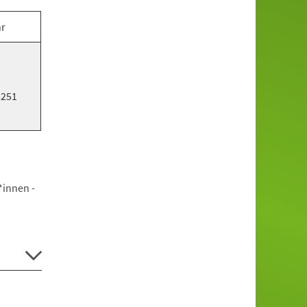
hr
5251
*innen -