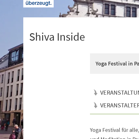
+
1
Shiva Inside
Yoga Festival in 
VERANSTALTU
VERANSTALTE
Yoga Festival für all
Veranstaltungsinformationen