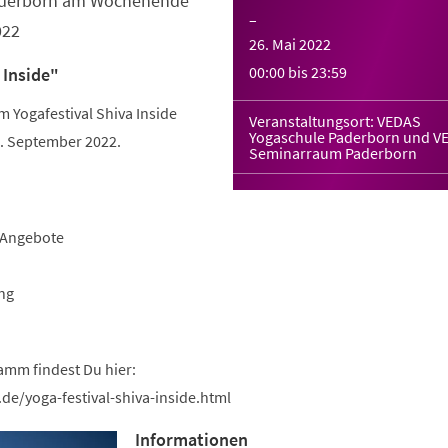
Paderborn am Wochenende
–
022
26. Mai 2022
00:00
bis
23:59
 Inside"
Yogafestival Shiva Inside
Veranstaltungsort: VEDAS
Yogaschule Paderborn und V
 September 2022.
Seminarraum Paderborn
-Angebote
ng
amm findest Du hier:
de/yoga-festival-shiva-inside.html
Informationen