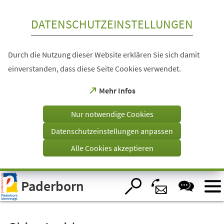
Inhalt anspringen
DATENSCHUTZEINSTELLUNGEN
Durch die Nutzung dieser Website erklären Sie sich damit
einverstanden, dass diese Seite Cookies verwendet.
(Öffnet
Mehr Infos
in
einem
Nur notwendige Cookies
neuen
Tab)
Datenschutzeinstellungen anpassen
Alle Cookies akzeptieren
Visuelle
Paderborn
Assistenzsoftware
öffnen.