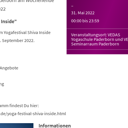
Paderborn am Wochenende
–
022
31. Mai 2022
00:00
bis
23:59
 Inside"
Yogafestival Shiva Inside
Veranstaltungsort: VEDAS
Yogaschule Paderborn und V
 September 2022.
Seminarraum Paderborn
-Angebote
ng
amm findest Du hier:
de/yoga-festival-shiva-inside.html
Informationen