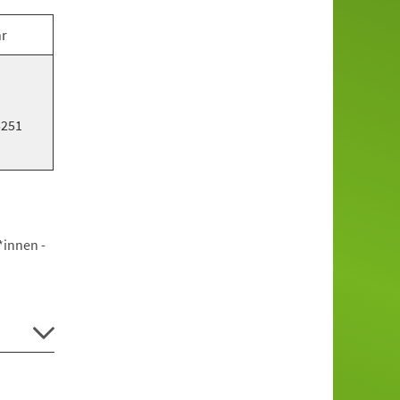
hr
5251
*innen -