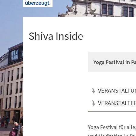
+
1
Shiva Inside
Yoga Festival in 
VERANSTALTU
VERANSTALTE
Yoga Festival für all
Veranstaltungsinformationen