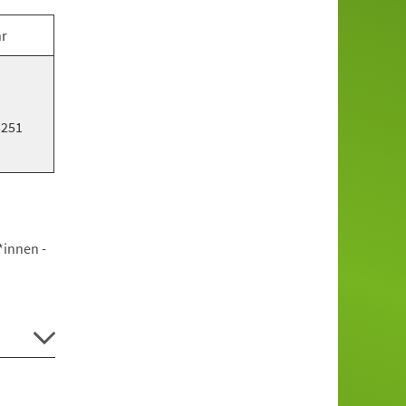
hr
5251
*innen -