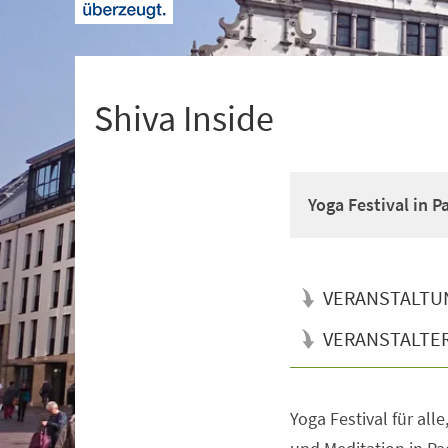
+
1
Shiva Inside
Yoga Festival in 
VERANSTALTU
VERANSTALTE
Yoga Festival für all
Veranstaltungsinformationen