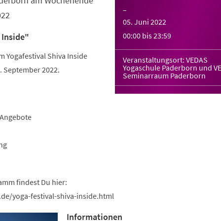
Paderborn am Wochenende
–
022
05. Juni 2022
00:00
bis
23:59
 Inside"
Yogafestival Shiva Inside
Veranstaltungsort: VEDAS
Yogaschule Paderborn und V
 September 2022.
Seminarraum Paderborn
-Angebote
ng
amm findest Du hier:
de/yoga-festival-shiva-inside.html
Informationen