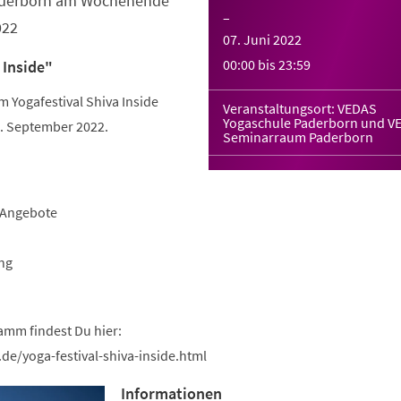
Paderborn am Wochenende
–
022
07. Juni 2022
00:00
bis
23:59
 Inside"
Yogafestival Shiva Inside
Veranstaltungsort: VEDAS
Yogaschule Paderborn und V
 September 2022.
Seminarraum Paderborn
-Angebote
ng
amm findest Du hier:
de/yoga-festival-shiva-inside.html
Informationen