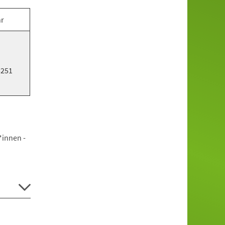
hr
5251
*innen -