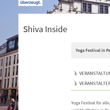
+
1
Shiva Inside
Yoga Festival in 
VERANSTALTU
VERANSTALTE
Yoga Festival für all
Veranstaltungsinformationen