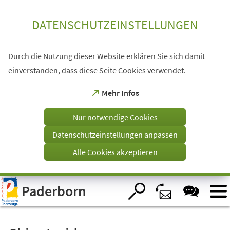
Inhalt anspringen
DATENSCHUTZEINSTELLUNGEN
Durch die Nutzung dieser Website erklären Sie sich damit
einverstanden, dass diese Seite Cookies verwendet.
(Öffnet
Mehr Infos
in
einem
Nur notwendige Cookies
neuen
Tab)
Datenschutzeinstellungen anpassen
Alle Cookies akzeptieren
Visuelle
Paderborn
Assistenzsoftware
öffnen.