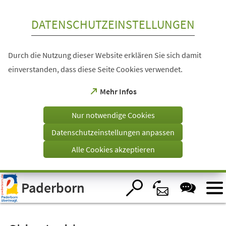
Inhalt anspringen
DATENSCHUTZEINSTELLUNGEN
Durch die Nutzung dieser Website erklären Sie sich damit
einverstanden, dass diese Seite Cookies verwendet.
(Öffnet
Mehr Infos
in
einem
Nur notwendige Cookies
neuen
Tab)
Datenschutzeinstellungen anpassen
Alle Cookies akzeptieren
Visuelle
Paderborn
Assistenzsoftware
öffnen.