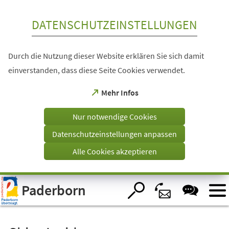
Inhalt anspringen
DATENSCHUTZEINSTELLUNGEN
Durch die Nutzung dieser Website erklären Sie sich damit
einverstanden, dass diese Seite Cookies verwendet.
(Öffnet
Mehr Infos
in
einem
Nur notwendige Cookies
neuen
Tab)
Datenschutzeinstellungen anpassen
Alle Cookies akzeptieren
Visuelle
Paderborn
Assistenzsoftware
öffnen.