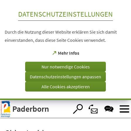
Inhalt anspringen
DATENSCHUTZEINSTELLUNGEN
Durch die Nutzung dieser Website erklären Sie sich damit
einverstanden, dass diese Seite Cookies verwendet.
(Öffnet
Mehr Infos
in
einem
Nur notwendige Cookies
neuen
Tab)
Datenschutzeinstellungen anpassen
Alle Cookies akzeptieren
Visuelle
Paderborn
Assistenzsoftware
öffnen.