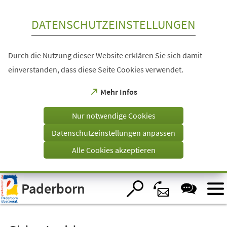
Inhalt anspringen
DATENSCHUTZEINSTELLUNGEN
Durch die Nutzung dieser Website erklären Sie sich damit
einverstanden, dass diese Seite Cookies verwendet.
(Öffnet
Mehr Infos
in
einem
Nur notwendige Cookies
neuen
Tab)
Datenschutzeinstellungen anpassen
Alle Cookies akzeptieren
Visuelle
Paderborn
Assistenzsoftware
öffnen.