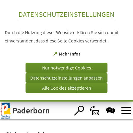
Inhalt anspringen
DATENSCHUTZEINSTELLUNGEN
Durch die Nutzung dieser Website erklären Sie sich damit
einverstanden, dass diese Seite Cookies verwendet.
(Öffnet
Mehr Infos
in
einem
Nur notwendige Cookies
neuen
Tab)
Datenschutzeinstellungen anpassen
Alle Cookies akzeptieren
Visuelle
Paderborn
Assistenzsoftware
öffnen.