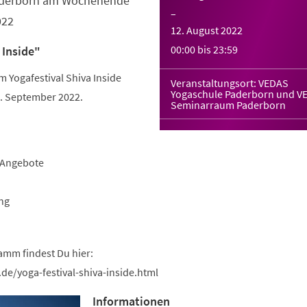
Paderborn am Wochenende
–
022
12. August 2022
00:00
bis
23:59
 Inside"
Yogafestival Shiva Inside
Veranstaltungsort: VEDAS
Yogaschule Paderborn und V
 September 2022.
Seminarraum Paderborn
-Angebote
ng
amm findest Du hier:
de/yoga-festival-shiva-inside.html
Informationen