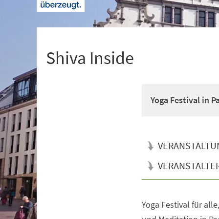
+
1
Shiva Inside
Yoga Festival in 
VERANSTALTU
VERANSTALTE
Yoga Festival für all
Veranstaltungsinformationen