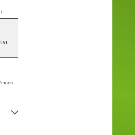
hr
5251
*innen -