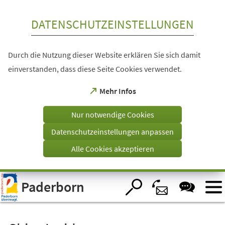
Inhalt anspringen
DATENSCHUTZEINSTELLUNGEN
Durch die Nutzung dieser Website erklären Sie sich damit
einverstanden, dass diese Seite Cookies verwendet.
(Öffnet
Mehr Infos
in
einem
Nur notwendige Cookies
neuen
Tab)
Datenschutzeinstellungen anpassen
Alle Cookies akzeptieren
Visuelle
Paderborn
Assistenzsoftware
öffnen.