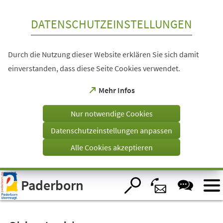
Inhalt anspringen
DATENSCHUTZEINSTELLUNGEN
Durch die Nutzung dieser Website erklären Sie sich damit
einverstanden, dass diese Seite Cookies verwendet.
(Öffnet
Mehr Infos
in
einem
Nur notwendige Cookies
neuen
Tab)
Datenschutzeinstellungen anpassen
Alle Cookies akzeptieren
Visuelle
Paderborn
Assistenzsoftware
öffnen.