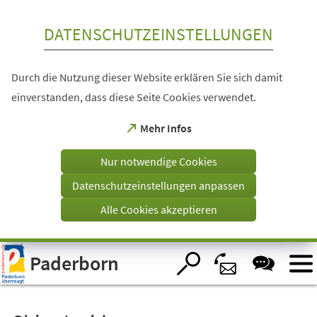
Inhalt anspringen
DATENSCHUTZEINSTELLUNGEN
Durch die Nutzung dieser Website erklären Sie sich damit
einverstanden, dass diese Seite Cookies verwendet.
(Öffnet
Mehr Infos
in
einem
Nur notwendige Cookies
neuen
Tab)
Datenschutzeinstellungen anpassen
Alle Cookies akzeptieren
Visuelle
Paderborn
Assistenzsoftware
öffnen.