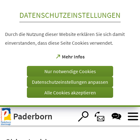
Inhalt anspringen
DATENSCHUTZEINSTELLUNGEN
Durch die Nutzung dieser Website erklären Sie sich damit
einverstanden, dass diese Seite Cookies verwendet.
(Öffnet
Mehr Infos
in
einem
Nur notwendige Cookies
neuen
Tab)
Datenschutzeinstellungen anpassen
Alle Cookies akzeptieren
Visuelle
Paderborn
Assistenzsoftware
öffnen.