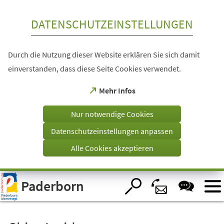
Inhalt anspringen
DATENSCHUTZEINSTELLUNGEN
Durch die Nutzung dieser Website erklären Sie sich damit
einverstanden, dass diese Seite Cookies verwendet.
(Öffnet
Mehr Infos
in
einem
Nur notwendige Cookies
neuen
Tab)
Datenschutzeinstellungen anpassen
Alle Cookies akzeptieren
Visuelle
Paderborn
Assistenzsoftware
öffnen.