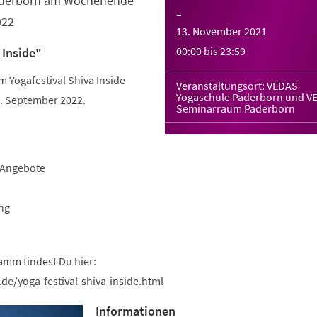
Paderborn am Wochenende
–
022
13. November 2021
00:00
bis
23:59
 Inside"
Yogafestival Shiva Inside
Veranstaltungsort: VEDAS
Yogaschule Paderborn und V
 September 2022.
Seminarraum Paderborn
-Angebote
ng
amm findest Du hier:
de/yoga-festival-shiva-inside.html
Informationen