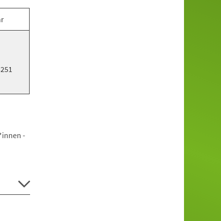
hr
5251
*innen -