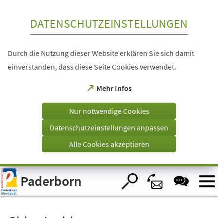
Inhalt anspringen
DATENSCHUTZEINSTELLUNGEN
Durch die Nutzung dieser Website erklären Sie sich damit
einverstanden, dass diese Seite Cookies verwendet.
(Öffnet
Mehr Infos
in
einem
Nur notwendige Cookies
neuen
Tab)
Datenschutzeinstellungen anpassen
Alle Cookies akzeptieren
Visuelle
Paderborn
Assistenzsoftware
öffnen.