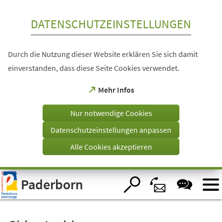
Inhalt anspringen
DATENSCHUTZEINSTELLUNGEN
Durch die Nutzung dieser Website erklären Sie sich damit
einverstanden, dass diese Seite Cookies verwendet.
(Öffnet
Mehr Infos
in
einem
Nur notwendige Cookies
neuen
Tab)
Datenschutzeinstellungen anpassen
Alle Cookies akzeptieren
Visuelle
Paderborn
Assistenzsoftware
öffnen.