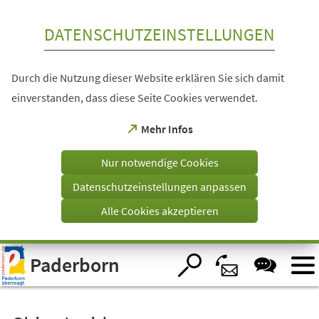
Inhalt anspringen
DATENSCHUTZEINSTELLUNGEN
Durch die Nutzung dieser Website erklären Sie sich damit
einverstanden, dass diese Seite Cookies verwendet.
(Öffnet
Mehr Infos
in
einem
Nur notwendige Cookies
neuen
Tab)
Datenschutzeinstellungen anpassen
Alle Cookies akzeptieren
Visuelle
Paderborn
Assistenzsoftware
öffnen.