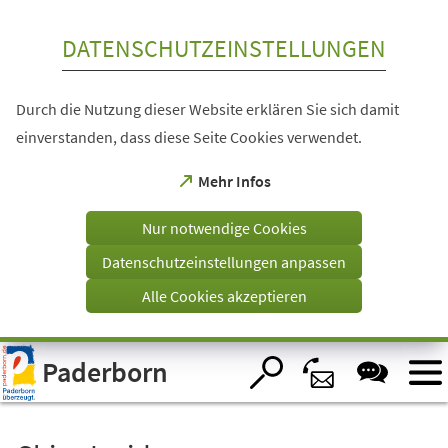
Inhalt anspringen
DATENSCHUTZEINSTELLUNGEN
Durch die Nutzung dieser Website erklären Sie sich damit
einverstanden, dass diese Seite Cookies verwendet.
(Öffnet
Mehr Infos
in
einem
Nur notwendige Cookies
neuen
Tab)
Datenschutzeinstellungen anpassen
Alle Cookies akzeptieren
Visuelle
Paderborn
Assistenzsoftware
öffnen.