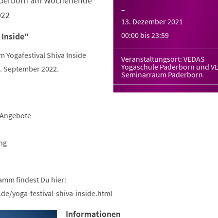
Paderborn am Wochenende
–
022
13. Dezember 2021
00:00
bis
23:59
 Inside"
Yogafestival Shiva Inside
Veranstaltungsort: VEDAS
Yogaschule Paderborn und V
 September 2022.
Seminarraum Paderborn
-Angebote
ng
amm findest Du hier:
de/yoga-festival-shiva-inside.html
Informationen