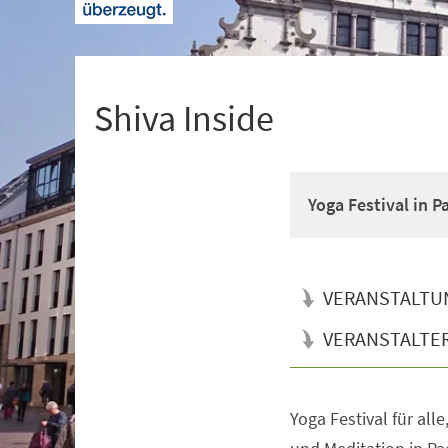
+
1
Shiva Inside
Yoga Festival in 
VERANSTALTU
VERANSTALTE
Yoga Festival für all
Veranstaltungsinformationen