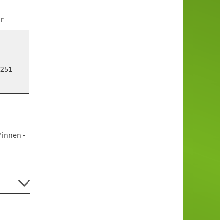
hr
5251
*innen -