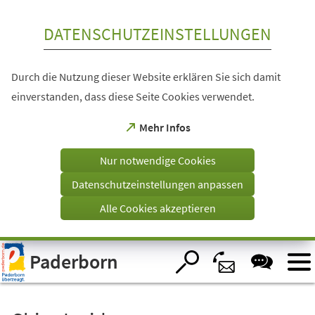
Inhalt anspringen
DATENSCHUTZEINSTELLUNGEN
Durch die Nutzung dieser Website erklären Sie sich damit
einverstanden, dass diese Seite Cookies verwendet.
(Öffnet
Mehr Infos
in
einem
Nur notwendige Cookies
neuen
Tab)
Datenschutzeinstellungen anpassen
Alle Cookies akzeptieren
Visuelle
Paderborn
Assistenzsoftware
öffnen.