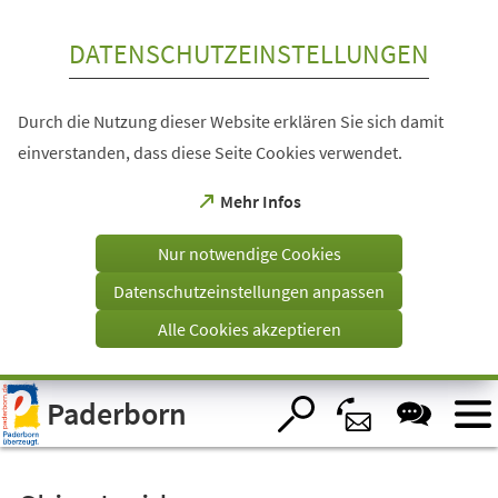
Inhalt anspringen
DATENSCHUTZEINSTELLUNGEN
Durch die Nutzung dieser Website erklären Sie sich damit
einverstanden, dass diese Seite Cookies verwendet.
(Öffnet
Mehr Infos
in
einem
Nur notwendige Cookies
neuen
Tab)
Datenschutzeinstellungen anpassen
Alle Cookies akzeptieren
Visuelle
Paderborn
Assistenzsoftware
öffnen.