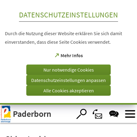
Inhalt anspringen
DATENSCHUTZEINSTELLUNGEN
Durch die Nutzung dieser Website erklären Sie sich damit
einverstanden, dass diese Seite Cookies verwendet.
(Öffnet
Mehr Infos
in
einem
Nur notwendige Cookies
neuen
Tab)
Datenschutzeinstellungen anpassen
Alle Cookies akzeptieren
Visuelle
Paderborn
Assistenzsoftware
öffnen.