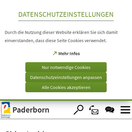
Inhalt anspringen
DATENSCHUTZEINSTELLUNGEN
Durch die Nutzung dieser Website erklären Sie sich damit
einverstanden, dass diese Seite Cookies verwendet.
(Öffnet
Mehr Infos
in
einem
Nur notwendige Cookies
neuen
Tab)
Datenschutzeinstellungen anpassen
Alle Cookies akzeptieren
Visuelle
Paderborn
Assistenzsoftware
öffnen.