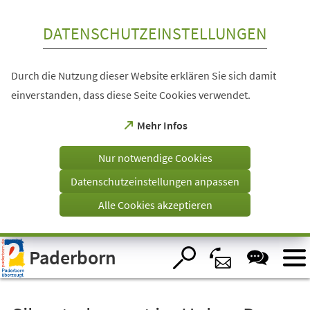
Inhalt anspringen
DATENSCHUTZEINSTELLUNGEN
Durch die Nutzung dieser Website erklären Sie sich damit
einverstanden, dass diese Seite Cookies verwendet.
(Öffnet
Mehr Infos
in
einem
Nur notwendige Cookies
neuen
Tab)
Datenschutzeinstellungen anpassen
Alle Cookies akzeptieren
Visuelle
Paderborn
Assistenzsoftware
öffnen.