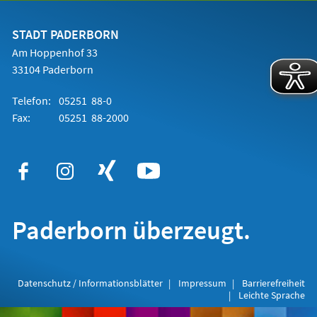
einem
neuen
Tab)
STADT PADERBORN
Am Hoppenhof 33
33104 Paderborn
Telefon:
05251 88-0
Fax:
05251 88-2000
Paderborn überzeugt.
Datenschutz / Informationsblätter
Impressum
Barrierefreiheit
Leichte Sprache