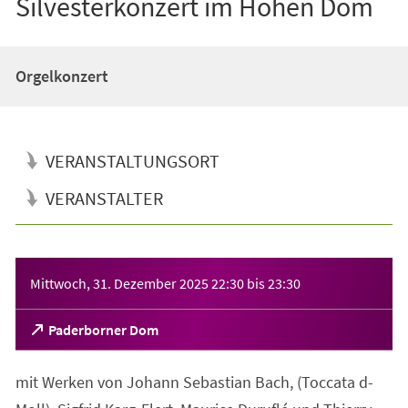
Silvesterkonzert im Hohen Dom
Orgelkonzert
VERANSTALTUNGSORT
VERANSTALTER
Veranstaltungsinformationen
Mittwoch, 31. Dezember 2025
22:30
bis
23:30
(Öffnet
Paderborner Dom
in
einem
mit Werken von Johann Sebastian Bach, (Toccata d-
neuen
Tab)