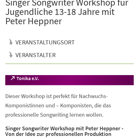
Singer Songwriter Workshop für
Jugendliche 13-18 Jahre mit
Peter Heppner
VERANSTALTUNGSORT
VERANSTALTER
Veranstaltungsinformationen
(Öffnet
Tonika e.V.
in
einem
Dieser Workshop ist perfekt für Nachwuchs-
neuen
Tab)
Komponistinnen und – Komponisten, die das
professionelle Songwriting lernen wollen.
Singer Songwriter Workshop mit Peter Heppner -
Von der Idee zur professionellen Produktion