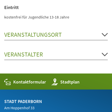
Eintritt
kostenfrei für Jugendliche 13-18 Jahre
VERANSTALTUNGSORT
VERANSTALTER
Kontaktformular
(Öffnet
Stadtplan
in
einem
neuen
Tab)
STADT PADERBORN
Am Hoppenhof 33