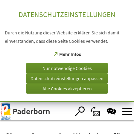
Inhalt anspringen
DATENSCHUTZEINSTELLUNGEN
Durch die Nutzung dieser Website erklären Sie sich damit
einverstanden, dass diese Seite Cookies verwendet.
(Öffnet
Mehr Infos
in
einem
Nur notwendige Cookies
neuen
Tab)
Datenschutzeinstellungen anpassen
Alle Cookies akzeptieren
Visuelle
Paderborn
Assistenzsoftware
öffnen.