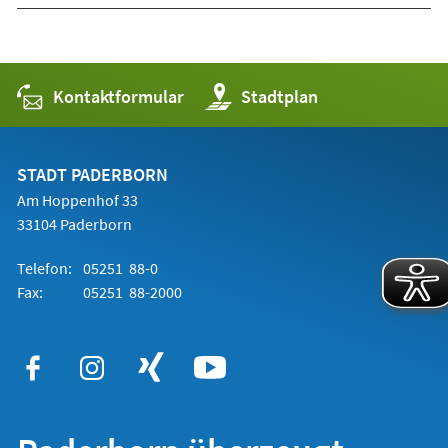
Kontaktformular
(Öffnet
Stadtplan
in
einem
neuen
Tab)
STADT PADERBORN
Am Hoppenhof 33
33104 Paderborn
Telefon:
05251 88-0
Fax:
05251 88-2000