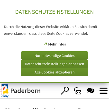
Inhalt anspringen
DATENSCHUTZEINSTELLUNGEN
Durch die Nutzung dieser Website erklären Sie sich damit
einverstanden, dass diese Seite Cookies verwendet.
(Öffnet
Mehr Infos
in
einem
Nur notwendige Cookies
neuen
Tab)
Datenschutzeinstellungen anpassen
Alle Cookies akzeptieren
Visuelle
Paderborn
Assistenzsoftware
öffnen.