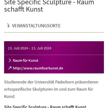
Site Specific Sculpture - Raum
schafft Kunst
VERANSTALTUNGSORTE
Veranstaltungsinformationen
13. Juli 2024
–
13. Juli 2024
Raum für Kunst
(Öffnet
http://www.raumfuerkunst.de
in
einem
Studierende der Universität Paderborn präsentieren
neuen
Tab)
ortsspezifische Skulpturen im und zum Raum für
Kunst
Site Specific Sculpture - Raum schafft Kunst