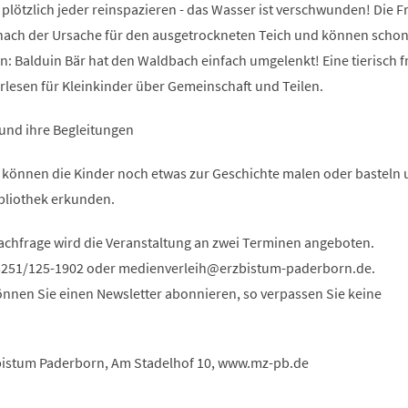
n plötzlich jeder reinspazieren - das Wasser ist verschwunden! Die 
ach der Ursache für den ausgetrockneten Teich und können schon
n: Balduin Bär hat den Waldbach einfach umgelenkt! Eine tierisch f
lesen für Kleinkinder über Gemeinschaft und Teilen.
 und ihre Begleitungen
 können die Kinder noch etwas zur Geschichte malen oder basteln 
bliothek erkunden.
chfrage wird die Veranstaltung an zwei Terminen angeboten.
5251/125-1902 oder
medienverleih
erzbistum-paderborn
de
.
nen Sie einen Newsletter abonnieren, so verpassen Sie keine
istum Paderborn, Am Stadelhof 10, www.mz-pb.de