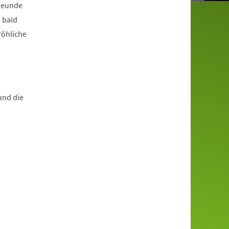
Freunde
 bald
röhliche
und die