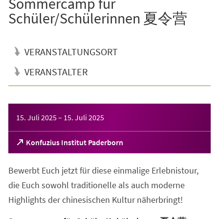
Sommercamp für
Schüler/Schülerinnen 夏令营
VERANSTALTUNGSORT
VERANSTALTER
Veranstaltungsinformationen
15. Juli 2025
–
15. Juli 2025
(Öffnet
Konfuzius Institut Paderborn
in
einem
Bewerbt Euch jetzt für diese einmalige Erlebnistour,
neuen
Tab)
die Euch sowohl traditionelle als auch moderne
Highlights der chinesischen Kultur näherbringt!