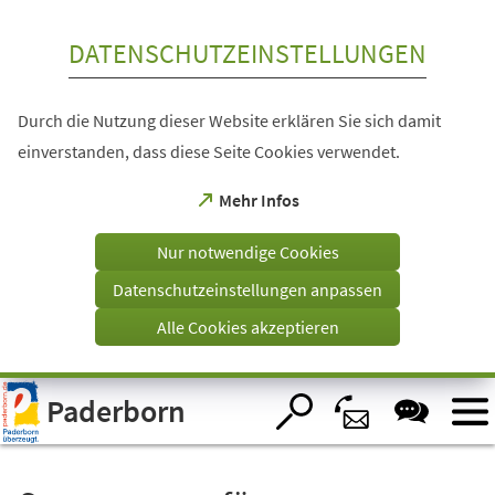
Inhalt anspringen
DATENSCHUTZEINSTELLUNGEN
Durch die Nutzung dieser Website erklären Sie sich damit
einverstanden, dass diese Seite Cookies verwendet.
(Öffnet
Mehr Infos
in
einem
Nur notwendige Cookies
neuen
Tab)
Datenschutzeinstellungen anpassen
Alle Cookies akzeptieren
Visuelle
Paderborn
Assistenzsoftware
öffnen.