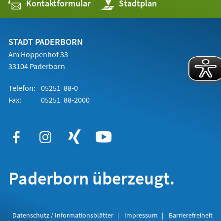
Kontaktformular
(Öffnet
Stadtplan
in
einem
neuen
Tab)
STADT PADERBORN
Am Hoppenhof 33
33104 Paderborn
Telefon:
05251 88-0
Fax:
05251 88-2000
Paderborn überzeugt.
Datenschutz / Informationsblätter
Impressum
Barrierefreiheit