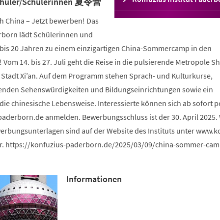
chüler/Schülerinnen 夏令营
in
einem
China – Jetzt bewerben! Das
neuen
erborn lädt Schülerinnen und
Tab)
5 bis 20 Jahren zu einem einzigartigen China-Sommercamp in den
Vom 14. bis 27. Juli geht die Reise in die pulsierende Metropole S
e Stadt Xi’an. Auf dem Programm stehen Sprach- und Kulturkurse,
enden Sehenswürdigkeiten und Bildungseinrichtungen sowie ein
die chinesische Lebensweise. Interessierte können sich ab sofort p
paderborn
de
anmelden. Bewerbungsschluss ist der 30. April 2025.
rbungsunterlagen sind auf der Website des Instituts unter www.k
r. https://konfuzius-paderborn.de/2025/03/09/china-sommer-cam
Informationen