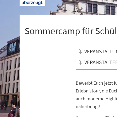
+
1
Sommercamp für Schü
VERANSTALTU
VERANSTALTE
Bewerbt Euch jetzt f
Veranstaltungsinformationen
Erlebnistour, die Euc
auch moderne Highli
näherbringt!