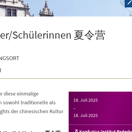
ler/Schülerinnen 夏令营
NGSORT
R
ür diese einmalige
18. Juli 2025
h sowohl traditionelle als
–
ghts der chinesischen Kultur
18. Juli 2025
(Öffnet
Konfuzius Institut Paderb