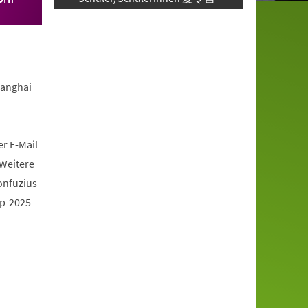
hanghai
er E-Mail
 Weitere
onfuzius-
p-2025-