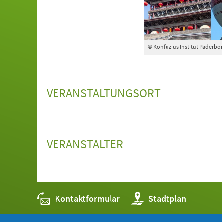
© Konfuzius Institut Paderbo
VERANSTALTUNGSORT
VERANSTALTER
Kontaktformular
(Öffnet
Stadtplan
in
einem