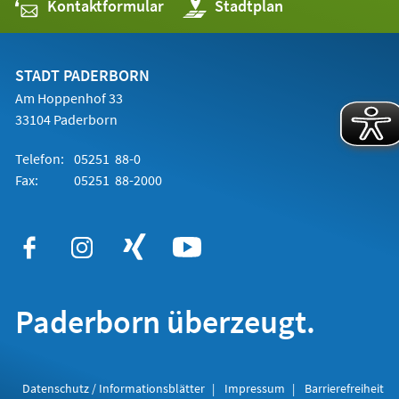
Kontaktformular
(Öffnet
Stadtplan
in
einem
neuen
Tab)
STADT PADERBORN
Am Hoppenhof 33
33104 Paderborn
Telefon:
05251 88-0
Fax:
05251 88-2000
Paderborn überzeugt.
Datenschutz / Informationsblätter
Impressum
Barrierefreiheit