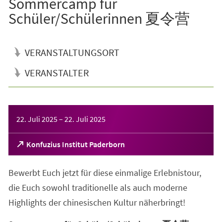
Sommercamp für
Schüler/Schülerinnen 夏令营
VERANSTALTUNGSORT
VERANSTALTER
Veranstaltungsinformationen
22. Juli 2025
–
22. Juli 2025
(Öffnet
Konfuzius Institut Paderborn
in
einem
Bewerbt Euch jetzt für diese einmalige Erlebnistour,
neuen
Tab)
die Euch sowohl traditionelle als auch moderne
Highlights der chinesischen Kultur näherbringt!