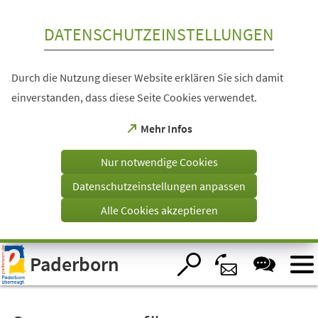
Inhalt anspringen
DATENSCHUTZEINSTELLUNGEN
Durch die Nutzung dieser Website erklären Sie sich damit
einverstanden, dass diese Seite Cookies verwendet.
(Öffnet
Mehr Infos
in
einem
Nur notwendige Cookies
neuen
Tab)
Datenschutzeinstellungen anpassen
Alle Cookies akzeptieren
Visuelle
Paderborn
Assistenzsoftware
öffnen.