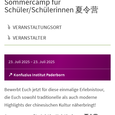
Sommercamp für
Schüler/Schülerinnen 夏令营
VERANSTALTUNGSORT
VERANSTALTER
Veranstaltungsinformationen
23. Juli 2025
–
23. Juli 2025
(Öffnet
Konfuzius Institut Paderborn
in
einem
Bewerbt Euch jetzt für diese einmalige Erlebnistour,
neuen
Tab)
die Euch sowohl traditionelle als auch moderne
Highlights der chinesischen Kultur näherbringt!