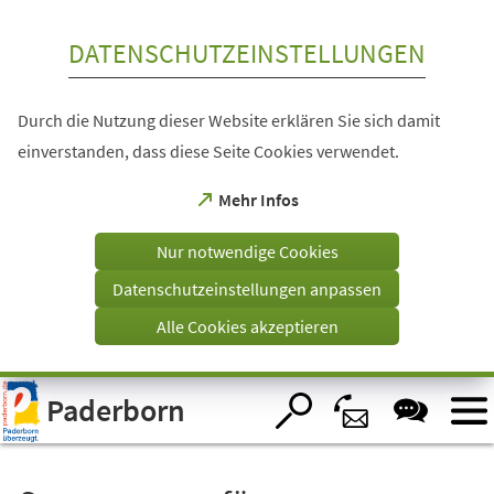
Inhalt anspringen
DATENSCHUTZEINSTELLUNGEN
Durch die Nutzung dieser Website erklären Sie sich damit
einverstanden, dass diese Seite Cookies verwendet.
(Öffnet
Mehr Infos
in
einem
Nur notwendige Cookies
neuen
Tab)
Datenschutzeinstellungen anpassen
Alle Cookies akzeptieren
Visuelle
Paderborn
Assistenzsoftware
öffnen.