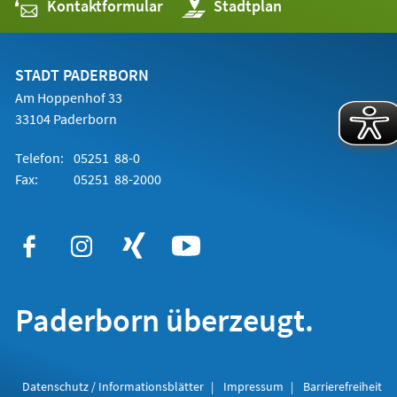
Kontaktformular
(Öffnet
Stadtplan
in
einem
neuen
Tab)
STADT PADERBORN
Am Hoppenhof 33
33104 Paderborn
Telefon:
05251 88-0
Fax:
05251 88-2000
Paderborn überzeugt.
Datenschutz / Informationsblätter
Impressum
Barrierefreiheit