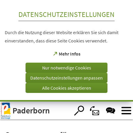
Inhalt anspringen
DATENSCHUTZEINSTELLUNGEN
Durch die Nutzung dieser Website erklären Sie sich damit
einverstanden, dass diese Seite Cookies verwendet.
(Öffnet
Mehr Infos
in
einem
Nur notwendige Cookies
neuen
Tab)
Datenschutzeinstellungen anpassen
Alle Cookies akzeptieren
Visuelle
Paderborn
Assistenzsoftware
öffnen.