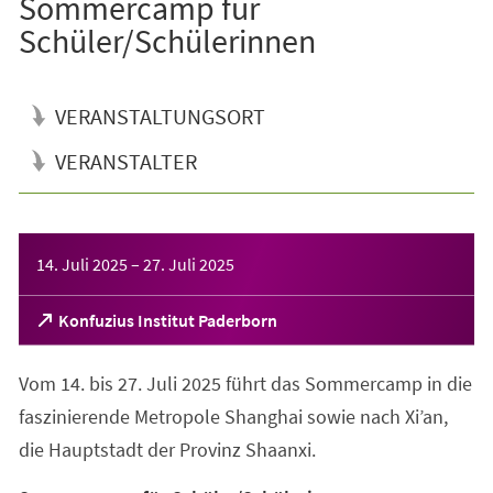
Sommercamp für
Schüler/Schülerinnen
VERANSTALTUNGSORT
VERANSTALTER
Veranstaltungsinformationen
14. Juli 2025
–
27. Juli 2025
(Öffnet
Konfuzius Institut Paderborn
in
einem
Vom 14. bis 27. Juli 2025 führt das Sommercamp in die
neuen
Tab)
faszinierende Metropole Shanghai sowie nach Xi’an,
die Hauptstadt der Provinz Shaanxi.